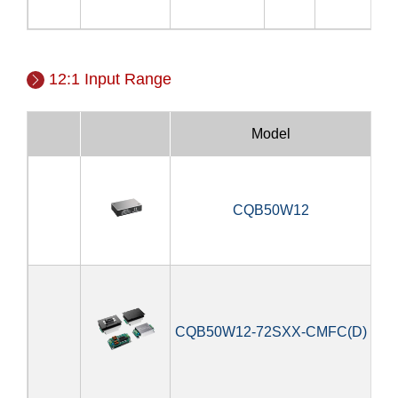
12:1 Input Range
Model
Po
CQB50W12
5
CQB50W12-72SXX-CMFC(D)
5