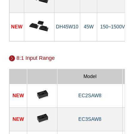
NEW
DH45W10
45W
150~1500V
1
8:1 Input Range
Model
Po
NEW
EC2SAW8
2
NEW
EC3SAW8
3