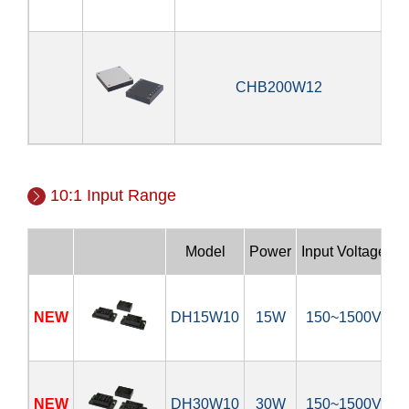
CHB200W12
20
10:1 Input Range
Model
Power
Input Voltage
NEW
DH15W10
15W
150~1500V
5
NEW
DH30W10
30W
150~1500V
1