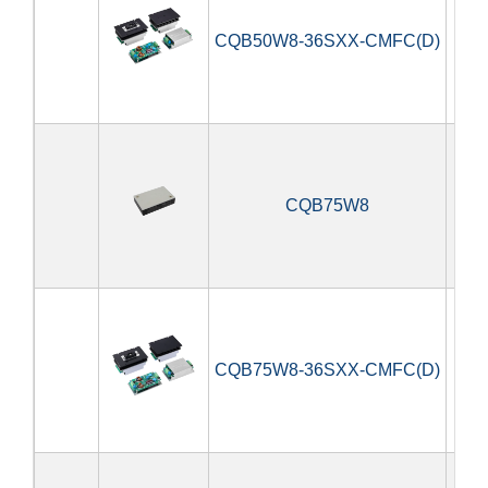
CQB50W8-36SXX-CMFC(D)
5
CQB75W8
7
CQB75W8-36SXX-CMFC(D)
7