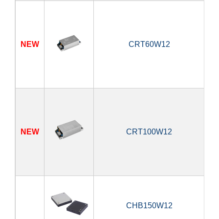
NEW
CRT60W12
6
NEW
CRT100W12
10
CHB150W12
15