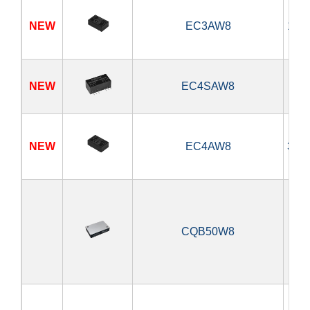
NEW
EC3AW8
1.9
NEW
EC4SAW8
6
NEW
EC4AW8
3.9
CQB50W8
5