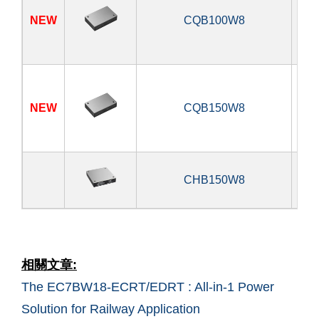
NEW
CQB100W8
10
NEW
CQB150W8
15
CHB150W8
15
相關文章:
The EC7BW18-ECRT/EDRT : All-in-1 Power
Solution for Railway Application