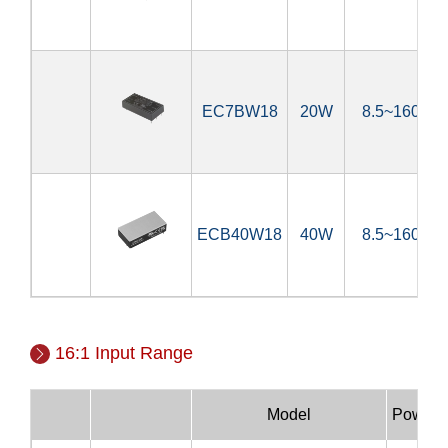
EC7BW18
20W
8.5~160V
ECB40W18
40W
8.5~160V
16:1 Input Range
Model
Power