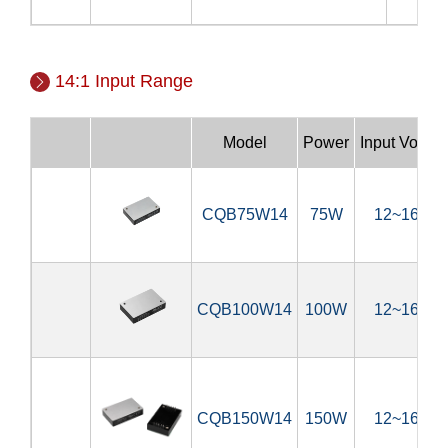
14:1 Input Range
Model
Power
Input Voltag
CQB75W14
75W
12~160V
CQB100W14
100W
12~160V
CQB150W14
150W
12~160V