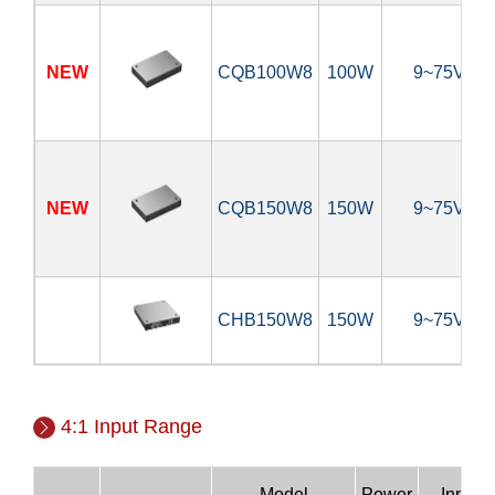
NEW
CQB100W8
100W
9~75V
NEW
CQB150W8
150W
9~75V
CHB150W8
150W
9~75V
4:1 Input Range
Model
Power
Input 