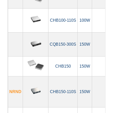
CHB100-110S
100W
66
CQB150-300S
150W
180
CHB150
150W
36
NRND
CHB150-110S
150W
66