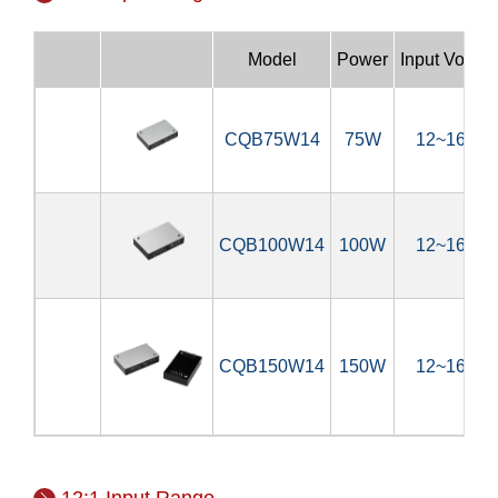
Model
Power
Input Voltag
CQB75W14
75W
12~160V
CQB100W14
100W
12~160V
CQB150W14
150W
12~160V
12:1 Input Range