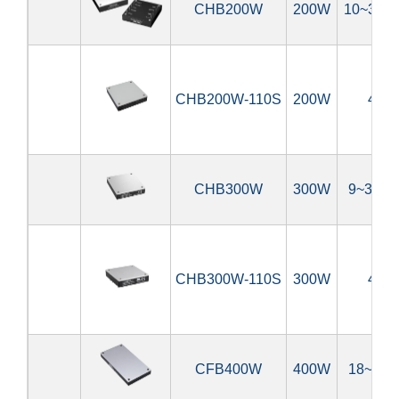
CHB200W
200W
10~36V,
CHB200W-110S
200W
43~
CHB300W
300W
9~36V,
CHB300W-110S
300W
43~
CFB400W
400W
18~75V