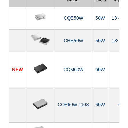
CQE50W
50W
18~75V
CHB50W
50W
18~75V
NEW
CQM60W
60W
9~
CQB60W-110S
60W
43~