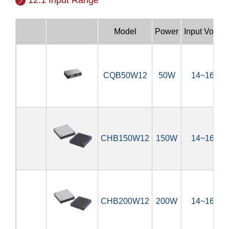
Model
Power
Input Voltag
CQB50W12
50W
14~160V
CHB150W12
150W
14~160V
CHB200W12
200W
14~160V