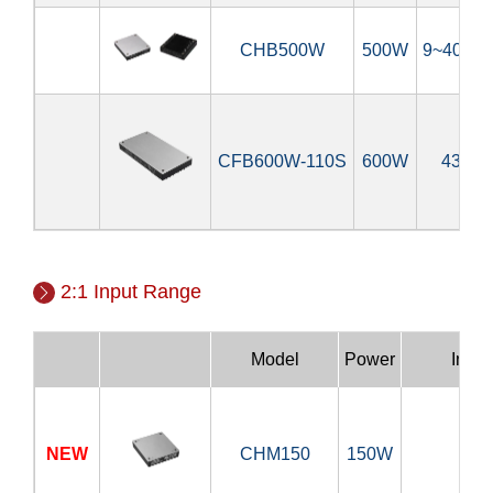
CHB500W
500W
9~40V, 
CFB600W-110S
600W
43~1
2:1 Input Range
Model
Power
Input
NEW
CHM150
150W
18