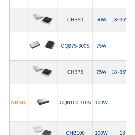
CHB50
50W
18~36V, 3
CQB75-300S
75W
180
CHB75
75W
18~36V, 3
NRND
CQB100-110S
100W
66
CHB100
100W
18~36V