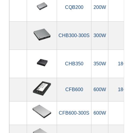
CQB200
200W
18
CHB300-300S
300W
180
CHB350
350W
18~36V
CFB600
600W
18~36V
CFB600-300S
600W
180