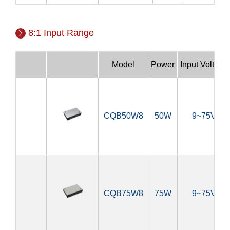
8:1 Input Range
Model
Power
Input Voltage
CQB50W8
50W
9~75V
CQB75W8
75W
9~75V