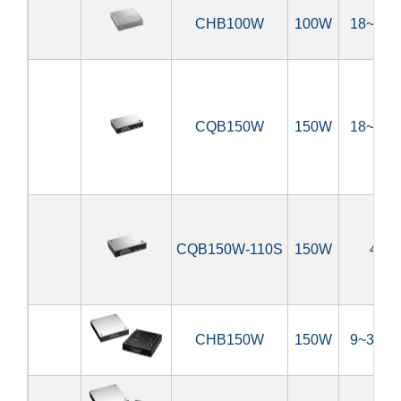
CHB100W
100W
18~75V
CQB150W
150W
18~75V
CQB150W-110S
150W
43~
CHB150W
150W
9~36V,