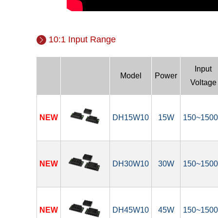
10:1 Input Range
Input
Model
Power
Voltage
NEW
DH15W10
15W
150~150
NEW
DH30W10
30W
150~150
NEW
DH45W10
45W
150~150