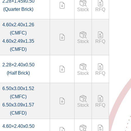
2.28×1.45x0.50
(Quarter Brick)
Stock
RFQ
4.60x2.40x1.26
(CMFC)
4.60x2.49x1.35
Stock
RFQ
(CMFD)
2.28×2.40x0.50
(Half Brick)
Stock
RFQ
6.50x3.00x1.52
(CMFC)
6.50x3.09x1.57
Stock
RFQ
(CMFD)
4.60×2.40x0.50