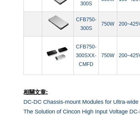
300S
CFB750-
750W
200~425
300S
CFB750-
300SXX-
750W
200~425
CMFD
相關文章:
DC-DC Chassis-mount Modules for Ultra-wide I
The Solution of Cincon High Input Voltage DC