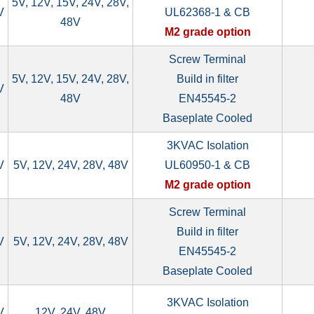
5V, 12V, 15V, 24V, 28V,
V
UL62368-1 & CB
48V
M2 grade option
Screw Terminal
5V, 12V, 15V, 24V, 28V,
Build in filter
V
48V
EN45545-2
Baseplate Cooled
3KVAC Isolation
V
5V, 12V, 24V, 28V, 48V
UL60950-1 & CB
M2 grade option
Screw Terminal
Build in filter
V
5V, 12V, 24V, 28V, 48V
EN45545-2
Baseplate Cooled
3KVAC Isolation
V
12V, 24V, 48V