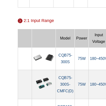
2:1 Input Range
Input
Model
Power
Voltage
CQB75-
75W
180~450
300S
CQB75-
300S-
75W
180~450
CMFC(D)