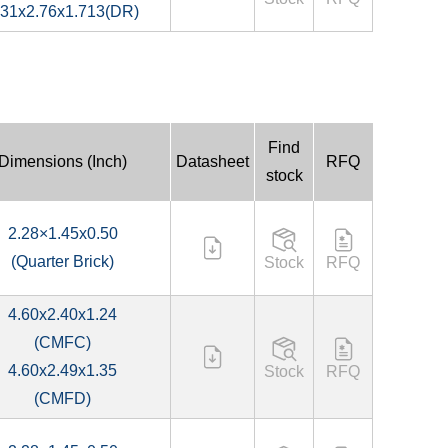
.31x2.76x1.713(DR)
Find
Dimensions (Inch)
Datasheet
RFQ
stock
2.28×1.45x0.50
(Quarter Brick)
Stock
RFQ
4.60x2.40x1.24
(CMFC)
4.60x2.49x1.35
Stock
RFQ
(CMFD)